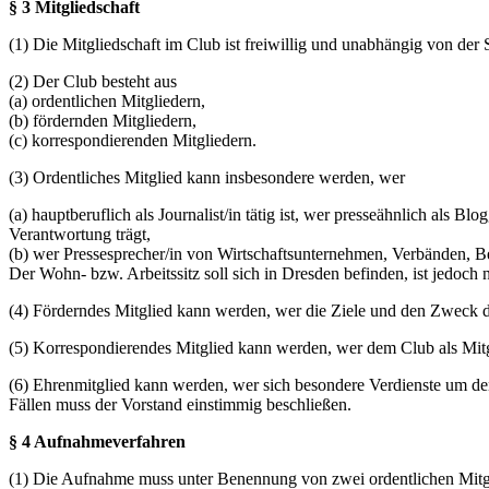
§ 3 Mitgliedschaft
(1) Die Mitgliedschaft im Club ist freiwillig und unabhängig von der 
(2) Der Club besteht aus
(a) ordentlichen Mitgliedern,
(b) fördernden Mitgliedern,
(c) korrespondierenden Mitgliedern.
(3) Ordentliches Mitglied kann insbesondere werden, wer
(a) hauptberuflich als Journalist/in tätig ist, wer presseähnlich als 
Verantwortung trägt,
(b) wer Pressesprecher/in von Wirtschaftsunternehmen, Verbänden, B
Der Wohn- bzw. Arbeitssitz soll sich in Dresden befinden, ist jedoch 
(4) Förderndes Mitglied kann werden, wer die Ziele und den Zweck d
(5) Korrespondierendes Mitglied kann werden, wer dem Club als Mitgl
(6) Ehrenmitglied kann werden, wer sich besondere Verdienste um de
Fällen muss der Vorstand einstimmig beschließen.
§ 4 Aufnahmeverfahren
(1) Die Aufnahme muss unter Benennung von zwei ordentlichen Mitgl