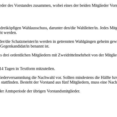
der des Vorstandes zusammen, wobei eines der beiden Mitglieder Vorstan
 dreiköpfigen Wahlausschuss, darunter den/die Wahlleiter/in. Jedes M
ht werden.
und der/die Schatzmeister/in werden in getrennten Wahlgängen geheim g
egenkandidat/in benannt ist.
ns drei ordentlichen Mitgliedern mit Zweidrittelmehrheit von der Mit
 14 Tagen in Textform mitzuteilen.
liederversammlung die Nachwahl vor. Sollten mindestens die Hälfte bzw.
ttfinden. Besteht der Vorstand aus fünf Mitgliedern, muss eine Nachw
der Amtsperiode der übrigen Vorstandsmitglieder.