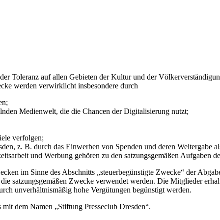
r Toleranz auf allen Gebieten der Kultur und der Völkerverständigung. E
cke werden verwirklicht insbesondere durch
en;
elnden Medienwelt, die die Chancen der Digitalisierung nutzt;
ele verfolgen;
Dresden, z. B. durch das Einwerben von Spenden und deren Weitergabe 
itsarbeit und Werbung gehören zu den satzungsgemäßen Aufgaben des
cken im Sinne des Abschnitts „steuerbegünstigte Zwecke“ der Abgabenord
für die satzungsgemäßen Zwecke verwendet werden. Die Mitglieder erhal
urch unverhältnismäßig hohe Vergütungen begünstigt werden.
ts mit dem Namen „Stiftung Presseclub Dresden“.