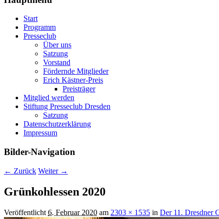
Start
Programm
Presseclub
Über uns
Satzung
Vorstand
Fördernde Mitglieder
Erich Kästner-Preis
Preisträger
Mitglied werden
Stiftung Presseclub Dresden
Satzung
Datenschutzerklärung
Impressum
Bilder-Navigation
← Zurück
Weiter →
Grünkohlessen 2020
Veröffentlicht
6. Februar 2020
am
2303 × 1535
in
Der 11. Dresdner G