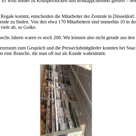
l. Er wird immer zu Knusperflocken und Rotkäppchensekt greifen – beide
r Regale kommt, entscheiden die Mitarbeiter der Zentrale in Düsseldorf.
dende zu finden. Von den etwa 170 Mitarbeitern sind immerhin 10 in de
viele ab, so Golke.
echs Jahren waren es noch 200. Wir können also nicht gerade aus den V
renzraum zum Gespräch und die Presseclubmitglieder konnten bei Snac
 in eine Branche, die man oft nur als Kunde wahrnimmt.