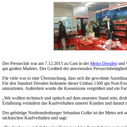
Der Presseclub war am 7.12.2015 zu Gast in der
Metro Dresden
und w
qm großen Marktes. Der Großteil der anwesenden Presseclubmitglieder 
Für viele war es eine Überraschung, dass sich die gewohnte Anordnu
Für den Standort Dresden bedeutete dieser Umbau 1300 qm Non-Food
umzurüsten. Außerdem wurde die Kassenzone vergrößert und ein Farble
„Wir wollten technisch und optisch auf dem neuesten Stand sein, d
Ernährung verändern das Kaufverhalten unserer Kunden und darauf mü
Der gebürtige Neubrandenburger Sebastian Golke ist der Metro seit se
sächsischen Kaufverhalten und sagt: