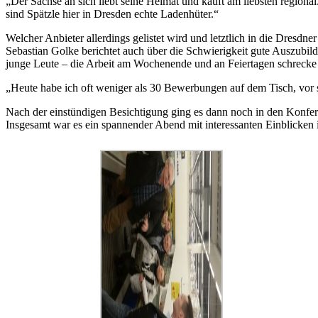
„Der Sachse an sich liebt seine Heimat und kauft am liebsten regiona
sind Spätzle hier in Dresden echte Ladenhüter.“
Welcher Anbieter allerdings gelistet wird und letztlich in die Dresdne
Sebastian Golke berichtet auch über die Schwierigkeit gute Auszubil
junge Leute – die Arbeit am Wochenende und an Feiertagen schrecke 
„Heute habe ich oft weniger als 30 Bewerbungen auf dem Tisch, vor s
Nach der einstündigen Besichtigung ging es dann noch in den Konfe
Insgesamt war es ein spannender Abend mit interessanten Einblicken