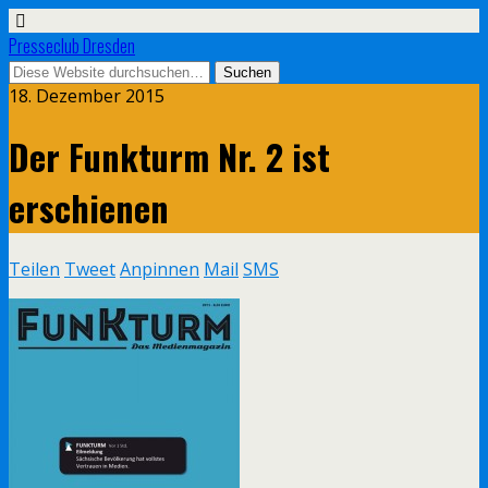
Presseclub Dresden
18. Dezember 2015
Der Funkturm Nr. 2 ist
erschienen
Teilen
Tweet
Anpinnen
Mail
SMS