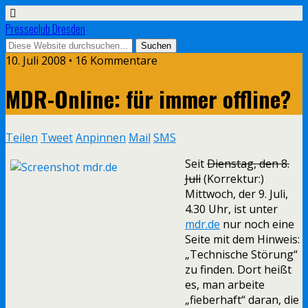
Presseclub Dresden
10. Juli 2008 • 16 Kommentare
MDR-Online: für immer offline?
Teilen
Tweet
Anpinnen
Mail
SMS
Seit
Dienstag, den 8.
Juli
(Korrektur:)
Mittwoch, der 9. Juli,
4.30 Uhr, ist unter
mdr.de
nur noch eine
Seite mit dem Hinweis:
„Technische Störung“
zu finden. Dort heißt
es, man arbeite
„fieberhaft“ daran, die