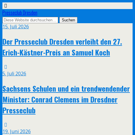
Presseclub Dresden
15. Juli 2026
Der Presseclub Dresden verleiht den 27.
Erich-Kästner-Preis an Samuel Koch
5. Juli 2026
Sachsens Schulen und ein trendwendender
Minister: Conrad Clemens im Dresdner
Presseclub
19. Juni 2026