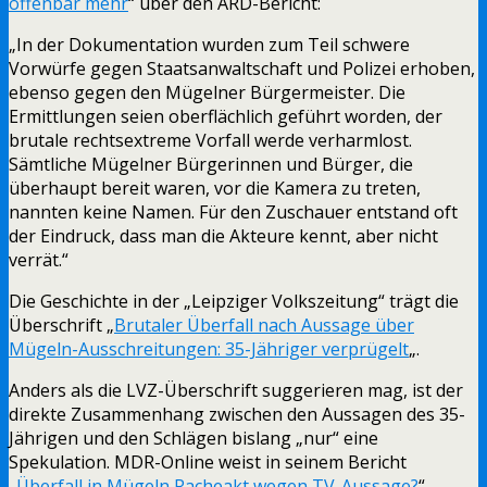
offenbar mehr
“ über den ARD-Bericht:
„In der Dokumentation wurden zum Teil schwere
Vorwürfe gegen Staatsanwaltschaft und Polizei erhoben,
ebenso gegen den Mügelner Bürgermeister. Die
Ermittlungen seien oberflächlich geführt worden, der
brutale rechtsextreme Vorfall werde verharmlost.
Sämtliche Mügelner Bürgerinnen und Bürger, die
überhaupt bereit waren, vor die Kamera zu treten,
nannten keine Namen. Für den Zuschauer entstand oft
der Eindruck, dass man die Akteure kennt, aber nicht
verrät.“
Die Geschichte in der „Leipziger Volkszeitung“ trägt die
Überschrift „
Brutaler Überfall nach Aussage über
Mügeln-Ausschreitungen: 35-Jähriger verprügelt
„.
Anders als die LVZ-Überschrift suggerieren mag, ist der
direkte Zusammenhang zwischen den Aussagen des 35-
Jährigen und den Schlägen bislang „nur“ eine
Spekulation. MDR-Online weist in seinem Bericht
„
Überfall in Mügeln Racheakt wegen TV-Aussage?
“