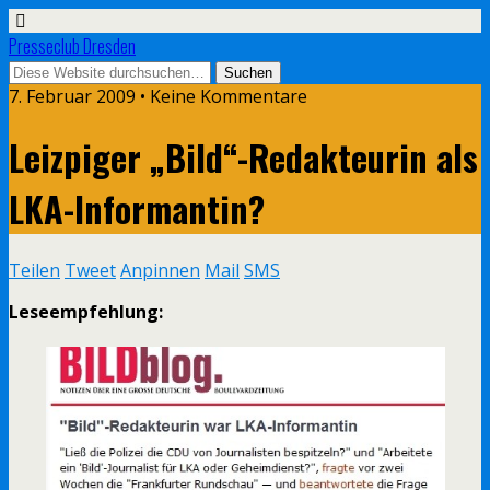
Presseclub Dresden
7. Februar 2009 • Keine Kommentare
Leizpiger „Bild“-Redakteurin als
LKA-Informantin?
Teilen
Tweet
Anpinnen
Mail
SMS
Leseempfehlung: