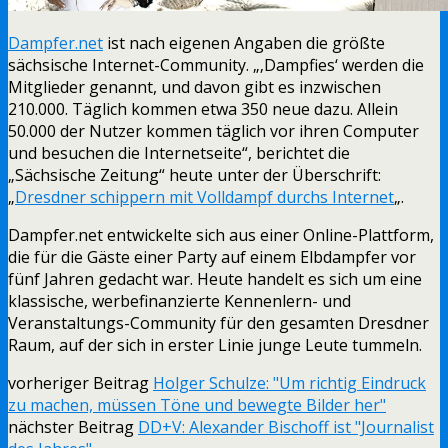
Dampfer.net
ist nach eigenen Angaben die größte
sächsische Internet-Community. „‚Dampfies‘ werden die
Mitglieder genannt, und davon gibt es inzwischen
210.000. Täglich kommen etwa 350 neue dazu. Allein
50.000 der Nutzer kommen täglich vor ihren Computer
und besuchen die Internetseite“, berichtet die
„Sächsische Zeitung“ heute unter der Überschrift:
„
Dresdner schippern mit Volldampf durchs Internet
„.
Dampfer.net entwickelte sich aus einer Online-Plattform,
die für die Gäste einer Party auf einem Elbdampfer vor
fünf Jahren gedacht war. Heute handelt es sich um eine
klassische, werbefinanzierte Kennenlern- und
Veranstaltungs-Community für den gesamten Dresdner
Raum, auf der sich in erster Linie junge Leute tummeln.
vorheriger Beitrag
Holger Schulze: "Um richtig Eindruck
zu machen, müssen Töne und bewegte Bilder her"
nächster Beitrag
DD+V: Alexander Bischoff ist "Journalist