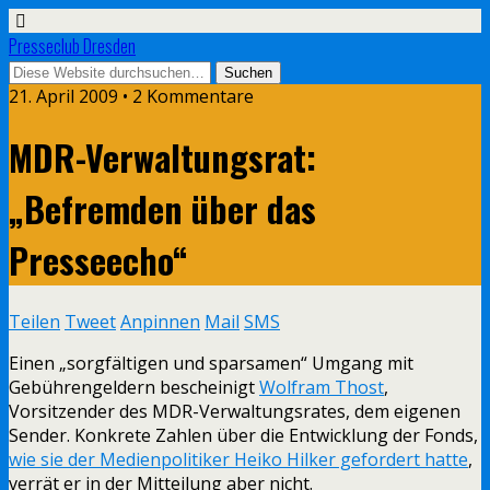
Presseclub Dresden
21. April 2009 • 2 Kommentare
MDR-Verwaltungsrat:
„Befremden über das
Presseecho“
Teilen
Tweet
Anpinnen
Mail
SMS
Einen „sorgfältigen und sparsamen“ Umgang mit
Gebührengeldern bescheinigt
Wolfram Thost
,
Vorsitzender des MDR-Verwaltungsrates, dem eigenen
Sender. Konkrete Zahlen über die Entwicklung der Fonds,
wie sie der Medienpolitiker Heiko Hilker gefordert hatte
,
verrät er in der Mitteilung aber nicht.