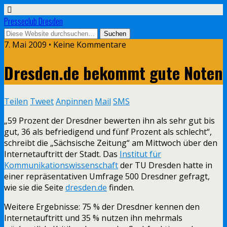
Presseclub Dresden
7. Mai 2009 • Keine Kommentare
Dresden.de bekommt gute Noten
Teilen
Tweet
Anpinnen
Mail
SMS
„59 Prozent der Dresdner bewerten ihn als sehr gut bis
gut, 36 als befriedigend und fünf Prozent als schlecht“,
schreibt die „Sächsische Zeitung“ am Mittwoch über den
Internetauftritt der Stadt. Das
Institut für
Kommunikationswissenschaft
der TU Dresden hatte in
einer repräsentativen Umfrage 500 Dresdner gefragt,
wie sie die Seite
dresden.de
finden.
Weitere Ergebnisse: 75 % der Dresdner kennen den
Internetauftritt und 35 % nutzen ihn mehrmals