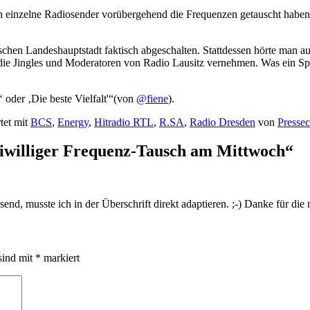
n einzelne Radiosender vorübergehend die Frequenzen getauscht haben 
chen Landeshauptstadt faktisch abgeschalten. Stattdessen hörte man 
 die Jingles und Moderatoren von Radio Lausitz vernehmen. Was ein Sp
 oder ‚Die beste Vielfalt'“(von
@fiene
).
tet mit
BCS
,
Energy
,
Hitradio RTL
,
R.SA
,
Radio Dresden
von
Presse
eiwilliger Frequenz-Tausch am Mittwoch
“
nd, musste ich in der Überschrift direkt adaptieren. ;-) Danke für die
sind mit
*
markiert