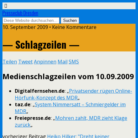
Presseclub Dresden
10. September 2009 • Keine Kommentare
— Schlagzeilen —
Teilen
Tweet
Anpinnen
Mail
SMS
Medienschlagzeilen vom 10.09.2009
Digitalfernsehen.de
: „
Privatsender rügen Online-
Hörfunk-Konzept des MDR
„
taz.de
: „
System Nimmersatt – Schmiergelder im
MDR
„
Freiepresse.de
: „
Mohren zahlt, MDR zieht Klage
zurück
„
vorheriger Beitrag
Heiko Hilker: "Dreht keiner