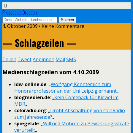
Presseclub Dresden
4. Oktober 2009 • Keine Kommentare
— Schlagzeilen —
Teilen
Tweet
Anpinnen
Mail
SMS
Medienschlagzeilen vom 4.10.2009
idw-online.de
: „
Wolfgang Kenntemich zum
Honorarprofessor an der Uni Leipzig ernannt
„
blogmedien.de
: „
Kein Comeback für Kiewel im
MDR
„
coloradio.org
: „
Droht Abschaltung von coloRadio
zum Jahresende?
„
spiegel.de
: „
Wilfried Mohren zu Bewährungsstrafe
verurteilt
„