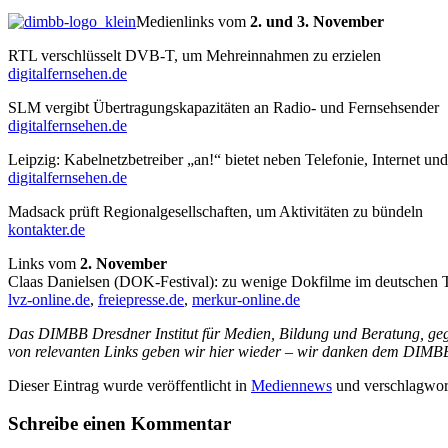
Medienlinks vom
2. und 3. November
RTL verschlüsselt DVB-T, um Mehreinnahmen zu erzielen
digitalfernsehen.de
SLM vergibt Übertragungskapazitäten an Radio- und Fernsehsender
digitalfernsehen.de
Leipzig: Kabelnetzbetreiber „an!“ bietet neben Telefonie, Internet
digitalfernsehen.de
Madsack prüft Regionalgesellschaften, um Aktivitäten zu bündeln
kontakter.de
Links vom
2. November
Claas Danielsen (DOK-Festival): zu wenige Dokfilme im deutschen
lvz-online.de
,
freiepresse.de
,
merkur-online.de
Das DIMBB Dresdner Institut für Medien, Bildung und Beratung, ge
von relevanten Links geben wir hier wieder – wir danken dem DIMBB f
Dieser Eintrag wurde veröffentlicht in
Mediennews
und verschlagwor
Schreibe einen Kommentar