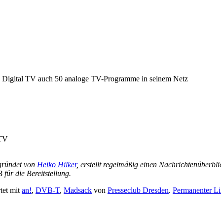
 und Digital TV auch 50 analoge TV-Programme in seinem Netz
 TV
gründet von
Heiko Hilker
, erstellt regelmäßig einen Nachrichtenüberb
ür die Bereitstellung.
tet mit
an!
,
DVB-T
,
Madsack
von
Presseclub Dresden
.
Permanenter Li