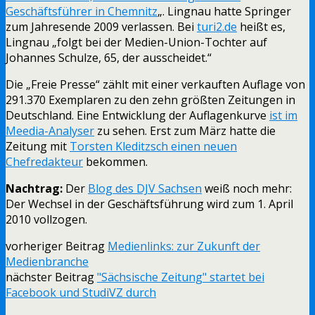
Geschäftsführer in Chemnitz
„. Lingnau hatte Springer
zum Jahresende 2009 verlassen. Bei
turi2.de
heißt es,
Lingnau „folgt bei der Medien-Union-Tochter auf
Johannes Schulze, 65, der ausscheidet.“
Die „Freie Presse“ zählt mit einer verkauften Auflage von
291.370 Exemplaren zu den zehn größten Zeitungen in
Deutschland. Eine Entwicklung der Auflagenkurve
ist im
Meedia-Analyser
zu sehen. Erst zum März hatte die
Zeitung mit
Torsten Kleditzsch einen neuen
Chefredakteur
bekommen.
Nachtrag:
Der
Blog des DJV Sachsen
weiß noch mehr:
Der Wechsel in der Geschäftsführung wird zum 1. April
2010 vollzogen.
vorheriger Beitrag
Medienlinks: zur Zukunft der
Medienbranche
nächster Beitrag
"Sächsische Zeitung" startet bei
Facebook und StudiVZ durch