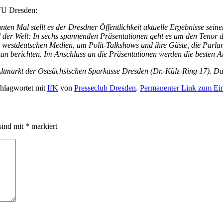
TU Dresden:
n Mal stellt es der Dresdner Öffentlichkeit aktuelle Ergebnisse seine
 der Welt: In sechs spannenden Präsentationen geht es um den Tenor d
d westdeutschen Medien, um Polit-Talkshows und ihre Gäste, die Parla
n berichten. Im Anschluss an die Präsentationen werden die besten Ab
ltmarkt der Ostsächsischen Sparkasse Dresden (Dr.-Külz-Ring 17). 
hlagwortet mit
IfK
von
Presseclub Dresden
.
Permanenter Link zum Ein
sind mit
*
markiert