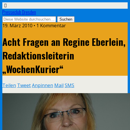
Presseclub Dresden
19. März 2010 • 1 Kommentar
Acht Fragen an Regine Eberlein,
Redaktionsleiterin
„WochenKurier“
Teilen
Tweet
Anpinnen
Mail
SMS