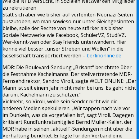
Wie die NPD versucht, in Sozialen Netzwerken Mitglieder
zu rekrutieren
Statt sich aber wie bisher auf verfemten Neonazi-Seiten
auszutoben, wo man sowieso nur unter Gleichgesinnten
bleibe, solle der Rechte von heute stärker als bisher
Soziale Netzwerke wie Facebook, SchülerVZ, StudiVZ,
Wer-kennt-wen oder StayFriends unterwandern. Hier
könne viel besser „unser Streben und Wollen“ in die
Gesellschaft transportiert werden –
berlinonline.de
MDR: Die Boulevard-Sendung „Brisant“ berichtete über
die Festnahme Kachelmanns. Der stellvertretende MDR-
Fernsehdirektor, Sandro Viroli, sagte WELT ONLINE: „Der
Mann ist seit einem Jahr nicht mehr bei uns. Es geht nicht
darum, Kachelmann zu schützen.“
Vielmehr, so Viroli, wolle sein Sender nicht wie die
anderen Medien spekulieren. „Wir tappen nach wie vor
im Dunkeln, was da vorgefallen ist“, sagt Viroli. Dagegen
kritisiert Rundfunkratsmitglied Bernd Müller-Kaller, der
MDR habe in seinen „aktuell“-Sendungen nicht über die
Verhaftung berichtet. Er legte für den Verband eine