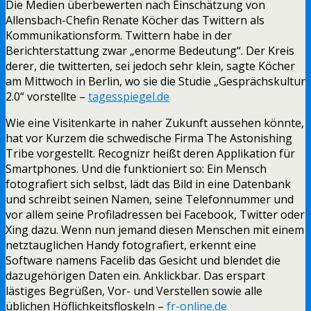
Die Medien überbewerten nach Einschätzung von
Allensbach-Chefin Renate Köcher das Twittern als
Kommunikationsform. Twittern habe in der
Berichterstattung zwar „enorme Bedeutung“. Der Kreis
derer, die twitterten, sei jedoch sehr klein, sagte Köcher
am Mittwoch in Berlin, wo sie die Studie „Gesprächskultur
2.0“ vorstellte –
tagesspiegel.de
Wie eine Visitenkarte in naher Zukunft aussehen könnte,
hat vor Kurzem die schwedische Firma The Astonishing
Tribe vorgestellt. Recognizr heißt deren Applikation für
Smartphones. Und die funktioniert so: Ein Mensch
fotografiert sich selbst, lädt das Bild in eine Datenbank
und schreibt seinen Namen, seine Telefonnummer und
vor allem seine Profiladressen bei Facebook, Twitter oder
Xing dazu. Wenn nun jemand diesen Menschen mit einem
netztauglichen Handy fotografiert, erkennt eine
Software namens Facelib das Gesicht und blendet die
dazugehörigen Daten ein. Anklickbar. Das erspart
lästiges Begrüßen, Vor- und Verstellen sowie alle
üblichen Höflichkeitsfloskeln –
fr-online.de