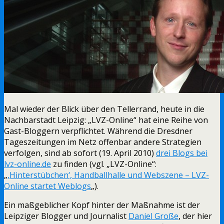
Mal wieder der Blick über den Tellerrand, heute in die
Nachbarstadt Leipzig: „LVZ-Online“ hat eine Reihe von
Gast-Bloggern verpflichtet. Während die Dresdner
Tageszeitungen im Netz offenbar andere Strategien
verfolgen, sind ab sofort (19. April 2010)
drei Blogs bei
lvz-online.de
zu finden (vgl. „LVZ-Online“:
„
‚Hinterstübchen‘, Handballhalle und Webszene – LVZ-
Online startet Weblogs
„).
Ein maßgeblicher Kopf hinter der Maßnahme ist der
Leipziger Blogger und Journalist
Daniel Große
, der hier