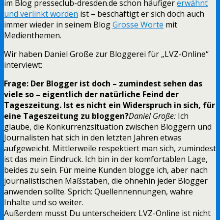
im Blog presseclub-dresden.de schon häufiger
erwähnt
und verlinkt worden
ist – beschäftigt er sich doch auch
immer wieder in seinem Blog
Grosse Worte
mit
Medienthemen.
Wir haben Daniel Große zur Bloggerei für „LVZ-Online“
interviewt:
Frage: Der Blogger ist doch – zumindest sehen das
viele so – eigentlich der natürliche Feind der
Tageszeitung. Ist es nicht ein Widerspruch in sich, für
eine Tageszeitung zu bloggen?
Daniel Große:
Ich
glaube, die Konkurrenzsituation zwischen Bloggern und
Journalisten hat sich in den letzten Jahren etwas
aufgeweicht. Mittlerweile respektiert man sich, zumindest
ist das mein Eindruck. Ich bin in der komfortablen Lage,
beides zu sein. Für meine Kunden blogge ich, aber nach
journalistischen Maßstäben, die ohnehin jeder Blogger
anwenden sollte. Sprich: Quellennennungen, wahre
Inhalte und so weiter.
Außerdem musst Du unterscheiden: LVZ-Online ist nicht