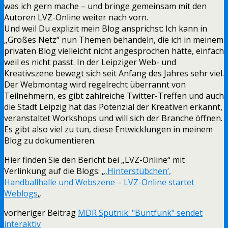
was ich gern mache – und bringe gemeinsam mit den
Autoren LVZ-Online weiter nach vorn.
Und weil Du explizit mein Blog ansprichst: Ich kann in
„Großes Netz“ nun Themen behandeln, die ich in meinem
privaten Blog vielleicht nicht angesprochen hätte, einfach
weil es nicht passt. In der Leipziger Web- und
Kreativszene bewegt sich seit Anfang des Jahres sehr viel.
Der Webmontag wird regelrecht überrannt von
Teilnehmern, es gibt zahlreiche Twitter-Treffen und auch
die Stadt Leipzig hat das Potenzial der Kreativen erkannt,
veranstaltet Workshops und will sich der Branche öffnen.
Es gibt also viel zu tun, diese Entwicklungen in meinem
Blog zu dokumentieren.
Hier finden Sie den Bericht bei „LVZ-Online“ mit
Verlinkung auf die Blogs: „
‚Hinterstübchen‘,
Handballhalle und Webszene – LVZ-Online startet
Weblogs
„
vorheriger Beitrag
MDR Sputnik: "Buntfunk" sendet
interaktiv