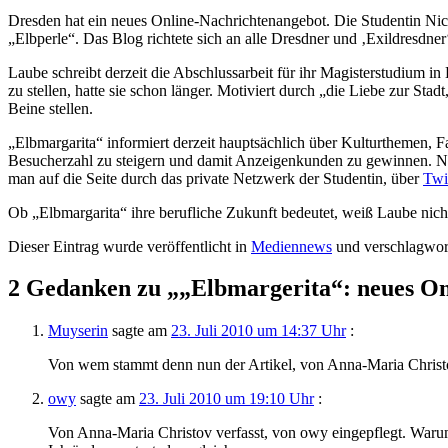
Dresden hat ein neues Online-Nachrichtenangebot. Die Studentin Nic
„Elbperle“. Das Blog richtete sich an alle Dresdner und ‚Exildresdner‘
Laube schreibt derzeit die Abschlussarbeit für ihr Magisterstudium i
zu stellen, hatte sie schon länger.
Motiviert durch „die Liebe zur Stadt,
Beine stellen.
„Elbmargarita“ informiert derzeit hauptsächlich über Kulturthemen, F
Besucherzahl zu steigern und damit Anzeigenkunden zu gewinnen. Noc
man auf die Seite durch das private Netzwerk der Studentin, über
Twi
Ob „Elbmargarita“ ihre berufliche Zukunft bedeutet, weiß Laube nicht
Dieser Eintrag wurde veröffentlicht in
Mediennews
und verschlagwor
2 Gedanken zu „
„Elbmargerita“: neues On
Muyserin
sagte am
23. Juli 2010 um 14:37 Uhr
:
Von wem stammt denn nun der Artikel, von Anna-Maria Chris
owy
sagte am
23. Juli 2010 um 19:10 Uhr
:
Von Anna-Maria Christov verfasst, von owy eingepflegt. Warum