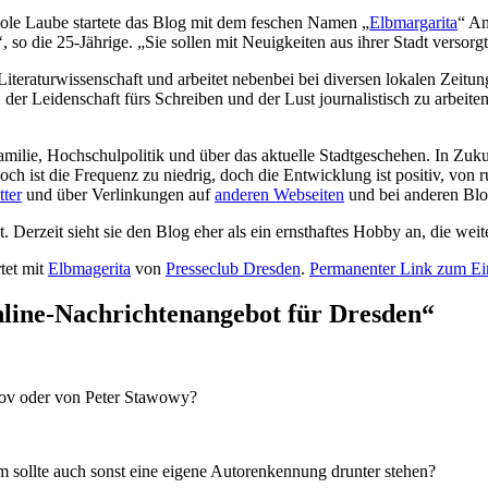
ole Laube startete das Blog mit dem feschen Namen „
Elbmargarita
“ An
, so die 25-Jährige. „Sie sollen mit Neuigkeiten aus ihrer Stadt versorg
n Literaturwissenschaft und arbeitet nebenbei bei diversen lokalen Zei
 der Leidenschaft fürs Schreiben und der Lust journalistisch zu arbeiten
amilie, Hochschulpolitik und über das aktuelle Stadtgeschehen. In Zuk
h ist die Frequenz zu niedrig, doch die Entwicklung ist positiv, von
tter
und über Verlinkungen auf
anderen Webseiten
und bei anderen Blo
. Derzeit sieht sie den Blog eher als ein ernsthaftes Hobby an, die we
tet mit
Elbmagerita
von
Presseclub Dresden
.
Permanenter Link zum Ei
line-Nachrichtenangebot für Dresden
“
tov oder von Peter Stawowy?
 sollte auch sonst eine eigene Autorenkennung drunter stehen?