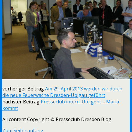
vorheriger Beitrag
Am 29. April 2013 werden wir durch
die neue Feuerwache Dresden-Übigau geführt
nächster Beitrag
Presseclub intern: Ute geht – Maria
kommt
All content Copyright © Presseclub Dresden Blog
Zum Seitenanfang