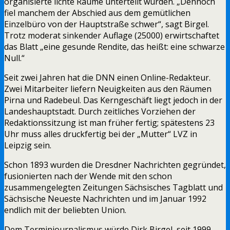
organisierte lichte Räume unterteilt wurden. „Dennoch
fiel manchem der Abschied aus dem gemütlichen
Einzelbüro von der Hauptstraße schwer“, sagt Birgel.
Trotz moderat sinkender Auflage (25000) erwirtschaftet
das Blatt „eine gesunde Rendite, das heißt: eine schwarze
Null.“
Seit zwei Jahren hat die DNN einen Online-Redakteur.
Zwei Mitarbeiter liefern Neuigkeiten aus den Räumen
Pirna und Radebeul. Das Kerngeschäft liegt jedoch in der
Landeshauptstadt. Durch zeitliches Vorziehen der
Redaktionssitzung ist man früher fertig; spätestens 23
Uhr muss alles druckfertig bei der „Mutter“ LVZ in
Leipzig sein.
Schon 1893 wurden die Dresdner Nachrichten gegründet,
fusionierten nach der Wende mit den schon
zusammengelegten Zeitungen Sächsisches Tagblatt und
Sächsische Neueste Nachrichten und im Januar 1992
endlich mit der beliebten Union.
Dem Terminjournalismus würde Dirk Birgel, seit 1999