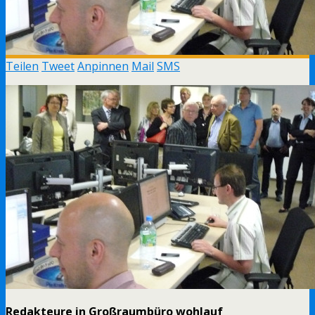
Teilen
Tweet
Anpinnen
Mail
SMS
Redakteure in Großraumbüro wohlauf