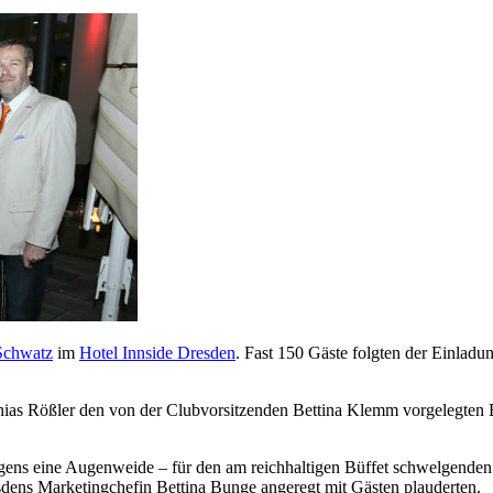
chwatz
im
Hotel Innside Dresden
. Fast 150 Gäste folgten der Einlad
thias Rößler den von der Clubvorsitzenden Bettina Klemm vorgelegten 
gens eine Augenweide – für den am reichhaltigen Büffet schwelgenden 
esdens Marketingchefin Bettina Bunge angeregt mit Gästen plauderten.