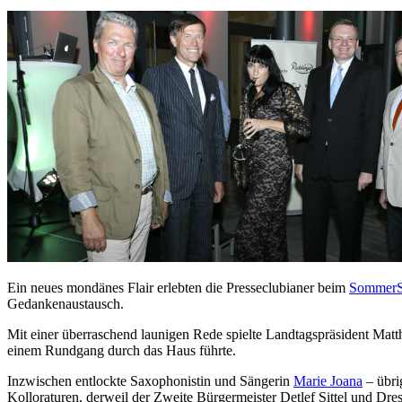
Ein neues mondänes Flair erlebten die Presseclubianer beim
SommerS
Gedankenaustausch.
Mit einer überraschend launigen Rede spielte Landtagspräsident Mat
einem Rundgang durch das Haus führte.
Inzwischen entlockte Saxophonistin und Sängerin
Marie Joana
– übri
Kolloraturen, derweil der Zweite Bürgermeister Detlef Sittel und Dr