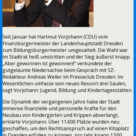
Seit Januar hat Hartmut Vorjohann (CDU) vom
Finanzbürgermeister der Landeshauptstadt Dresden
zum Bildungsbürgermeister umgesattelt. Die Wahl war
im Stadtrat heiß umstritten und der Sieg äußerst knapp.
„Aber gewonnen ist gewonnen!“ verkündete der
gutgelaunte Niedersachse beim Gespräch mit SZ-
Redakteur Andreas Weller im Presseclub Dresden. Im
Wesentlichen umfasse sein neues Ressort drei Säulen,
sagt Vorjohann: Jugend, Bildung und Kindertagesstätten.
Die Dynamik der vergangenen Jahre habe der Stadt
immense finanzielle und personelle Kräfte für den
Neubau von Kindergärten und Krippen abverlangt,
erklärte Vorjohann. Über 11.600 Plätze wurden neu
geschaffen, um den Rechtsanspruch auf einen Kitaplatz
in Dresden erfüllen zu können, pro Jahr knapp 1.500.