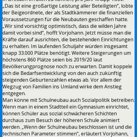
„Das ist eine großartige Leistung aller Beteiligten“, lobte
der Beigeordnete, der als Stadtkämmerer die finanziellen
Voraussetzungen für die Neubauten geschaffen hatte.
„Wir sind vorsichtig optimistisch, dass die wilden Jahre
damit vorbei sind“, hofft Vorjohann. Jetzt müsse man die
Kräfte darauf ausrichten, die bestehenden Einrichtungen
zu erhalten. Im laufenden Schuljahr würden insgesamt
knapp 33.000 Plätze benötigt. Weitere Steigerungen um
höchstens 860 Plätze seien bis 2019/20 laut
Bevölkerungprognose noch zu erwarten. Damit koppele
sich die Bedarfsentwicklung von den auch zukünftig
steigenden Geburtenzahlen etwas ab. Vor allem der
Wegzug von Familien ins Umland wirke dem Anstieg
entgegen.
Man könne mit Schulneubau auch Sozialpolitik betreiben.
Wenn man in einem Stadtteil ein Gymnasium einrichtet,
können Schüler aus sozial schwächeren Schichten
durchaus zum Besuch der höheren Schule animiert
werden. „Wenn der Schulneubau beschlossen ist und die
technischen Parameter stimmen“, erläutert Vorjohann,