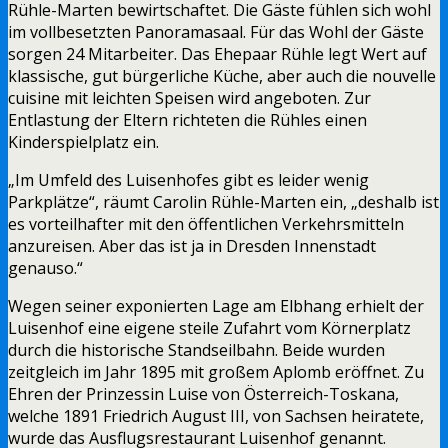
Rühle-Marten bewirtschaftet. Die Gäste fühlen sich wohl
im vollbesetzten Panoramasaal. Für das Wohl der Gäste
sorgen 24 Mitarbeiter. Das Ehepaar Rühle legt Wert auf
klassische, gut bürgerliche Küche, aber auch die nouvelle
cuisine mit leichten Speisen wird angeboten. Zur
Entlastung der Eltern richteten die Rühles einen
Kinderspielplatz ein.
„Im Umfeld des Luisenhofes gibt es leider wenig
Parkplätze“, räumt Carolin Rühle-Marten ein, „deshalb ist
es vorteilhafter mit den öffentlichen Verkehrsmitteln
anzureisen. Aber das ist ja in Dresden Innenstadt
genauso.“
Wegen seiner exponierten Lage am Elbhang erhielt der
Luisenhof eine eigene steile Zufahrt vom Körnerplatz
durch die historische Standseilbahn. Beide wurden
zeitgleich im Jahr 1895 mit großem Aplomb eröffnet. Zu
Ehren der Prinzessin Luise von Österreich-Toskana,
welche 1891 Friedrich August III, von Sachsen heiratete,
wurde das Ausflugsrestaurant Luisenhof genannt.