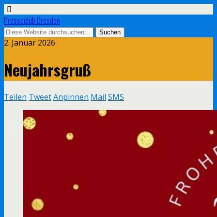
Presseclub Dresden
2. Januar 2026
Neujahrsgruß
Teilen
Tweet
Anpinnen
Mail
SMS