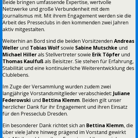
Beide bringen umfassende Expertise, wertvolle
Netzwerke und große Verbundenheit mit dem
Journalismus mit. Mit ihrem Engagement werden sie die
Arbeit des Presseclubs in den kommenden zwei Jahren
aktiv mitgestalten.
Weiterhin an Bord sind die beiden Vorsitzenden
Andreas
Weller
und
Tobias Wolf
sowie
Sabine Mutschke
und
Michael Hiller
als Stellvertreter sowie
Erik Töpfer
und
Thomas Kaulfuß
als Beisitzer. Sie stehen für Erfahrung,
Stabilität und eine kontinuierliche Weiterentwicklung des
Clublebens.
Im Zuge der Versammlung wurden zudem zwei
langjährige Vorstandsmitglieder verabschiedet:
Juliane
Federowski
und
Bettina Klemm
. Beiden gilt unser
herzlicher Dank für ihr Engagement und ihren Einsatz
für den Presseclub Dresden.
Ein besonderer Dank richtet sich an
Bettina Klemm
, die
über viele Jahre hinweg prägend im Vorstand gewirkt