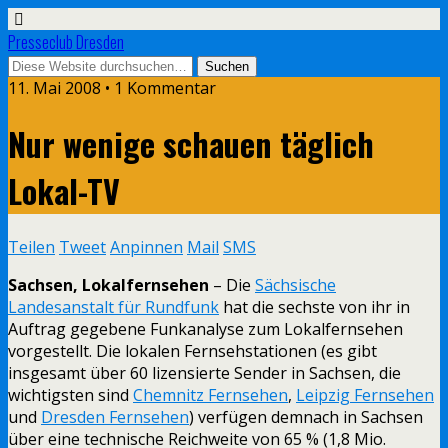
Presseclub Dresden
11. Mai 2008 • 1 Kommentar
Nur wenige schauen täglich
Lokal-TV
Teilen
Tweet
Anpinnen
Mail
SMS
Sachsen, Lokalfernsehen
– Die
Sächsische
Landesanstalt für Rundfunk
hat die sechste von ihr in
Auftrag gegebene Funkanalyse zum Lokalfernsehen
vorgestellt. Die lokalen Fernsehstationen (es gibt
insgesamt über 60 lizensierte Sender in Sachsen, die
wichtigsten sind
Chemnitz Fernsehen
,
Leipzig Fernsehen
und
Dresden Fernsehen
) verfügen demnach in Sachsen
über eine technische Reichweite von 65 % (1,8 Mio.