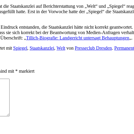
die Staatskanzlei auf Berichterstattung von „Welt“ und „Spiegel“ reag
usgefüllt hatte. Erst in der Vorwoche hatte der „Spiegel“ die Staatskanz
 Eindruck entstanden, die Staatskanzlei hätte nicht korrekt geantworte
ss sie sich korrekt bei der Beantwortung von Medien-Anfragen verhalten 
Überschrift: „
Tillich-Biografie: Landgericht untersagt Behauptungen
„.
tet mit
Spiegel
,
Staatskanzlei
,
Welt
von
Presseclub Dresden
.
Permanent
sind mit
*
markiert