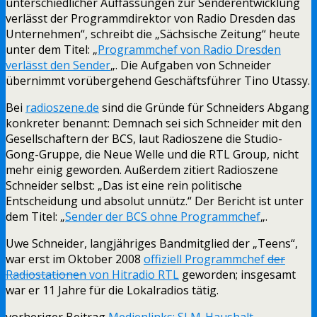
unterschiedlicher Auffassungen zur Senderentwicklung
verlässt der Programmdirektor von Radio Dresden das
Unternehmen“, schreibt die „Sächsische Zeitung“ heute
unter dem Titel: „
Programmchef von Radio Dresden
verlässt den Sender
„. Die Aufgaben von Schneider
übernimmt vorübergehend Geschäftsführer Tino Utassy.
Bei
radioszene.de
sind die Gründe für Schneiders Abgang
konkreter benannt:
Demnach sei sich Schneider mit den
Gesellschaftern der BCS, laut Radioszene die Studio-
Gong-Gruppe, die Neue Welle und die RTL Group, nicht
mehr einig geworden. Außerdem zitiert Radioszene
Schneider selbst: „Das ist eine rein politische
Entscheidung und absolut unnütz.“ Der Bericht ist unter
dem Titel: „
Sender der BCS ohne Programmchef
„.
Uwe Schneider, langjähriges Bandmitglied der „Teens“,
war erst im Oktober 2008
offiziell Programmchef
der
Radiostationen
von Hitradio RTL
geworden; insgesamt
war er 11 Jahre für die Lokalradios tätig.
vorheriger Beitrag
Medienlinks: SLM-Haushalt