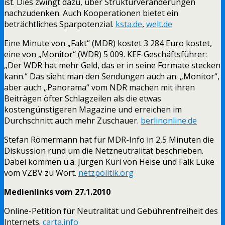
ist. Dies zwingt dazu, über Strukturveränderungen
nachzudenken. Auch Kooperationen bietet ein
beträchtliches Sparpotenzial.
ksta.de
,
welt.de
Eine Minute von „Fakt“ (MDR) kostet 3 284 Euro kostet,
eine von „Monitor“ (WDR) 5 009. KEF-Geschäftsführer:
„Der WDR hat mehr Geld, das er in seine Formate stecken
kann.“ Das sieht man den Sendungen auch an. „Monitor“,
aber auch „Panorama“ vom NDR machen mit ihren
Beiträgen öfter Schlagzeilen als die etwas
kostengünstigeren Magazine und erreichen im
Durchschnitt auch mehr Zuschauer.
berlinonline.de
Stefan Römermann hat für MDR-Info in 2,5 Minuten die
Diskussion rund um die Netzneutralität beschrieben.
Dabei kommen u.a. Jürgen Kuri von Heise und Falk Lüke
vom VZBV zu Wort.
netzpolitik.org
Medienlinks vom 27.1.2010
Online-Petition für Neutralität und Gebührenfreiheit des
Internets.
carta.info