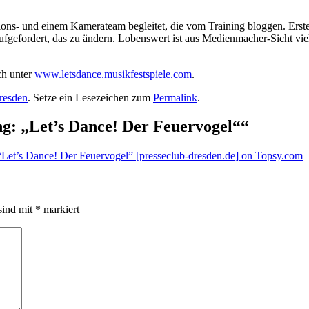
ns- und einem Kamerateam begleitet, die vom Training bloggen. Erste 
gefordert, das zu ändern. Lobenswert ist aus Medienmacher-Sicht vielle
ch unter
www.letsdance.musikfestspiele.com
.
resden
. Setze ein Lesezeichen zum
Permalink
.
g: „Let’s Dance! Der Feuervogel“
“
“Let’s Dance! Der Feuervogel” [presseclub-dresden.de] on Topsy.com
sind mit
*
markiert