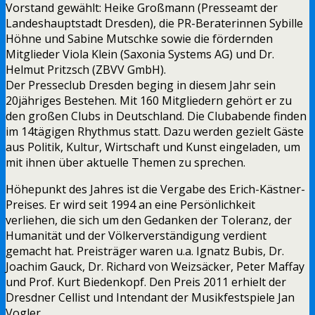
Vorstand gewählt: Heike Großmann (Presseamt der
Landeshauptstadt Dresden), die PR-Beraterinnen Sybille
Höhne und Sabine Mutschke sowie die fördernden
Mitglieder Viola Klein (Saxonia Systems AG) und Dr.
Helmut Pritzsch (ZBVV GmbH).
Der Presseclub Dresden beging in diesem Jahr sein
20jähriges Bestehen. Mit 160 Mitgliedern gehört er zu
den großen Clubs in Deutschland. Die Clubabende finden
im 14tägigen Rhythmus statt. Dazu werden gezielt Gäste
aus Politik, Kultur, Wirtschaft und Kunst eingeladen, um
mit ihnen über aktuelle Themen zu sprechen.
Höhepunkt des Jahres ist die Vergabe des Erich-Kästner-
Preises. Er wird seit 1994 an eine Persönlichkeit
verliehen, die sich um den Gedanken der Toleranz, der
Humanität und der Völkerverständigung verdient
gemacht hat. Preisträger waren u.a. Ignatz Bubis, Dr.
Joachim Gauck, Dr. Richard von Weizsäcker, Peter Maffay
und Prof. Kurt Biedenkopf. Den Preis 2011 erhielt der
Dresdner Cellist und Intendant der Musikfestspiele Jan
Vogler.