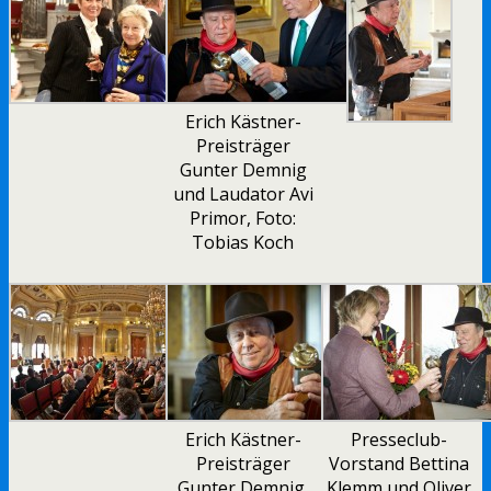
Erich Kästner-
Preisträger
Gunter Demnig
und Laudator Avi
Primor, Foto:
Tobias Koch
Erich Kästner-
Presseclub-
Preisträger
Vorstand Bettina
Gunter Demnig,
Klemm und Oliver