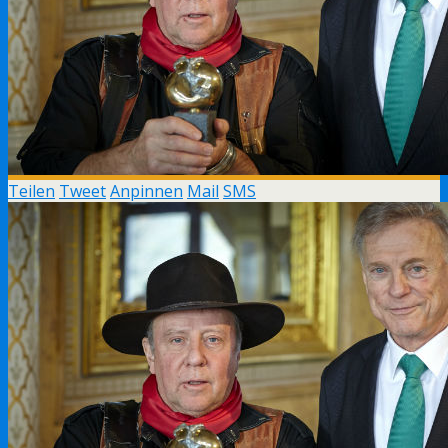
Teilen
Tweet
Anpinnen
Mail
SMS