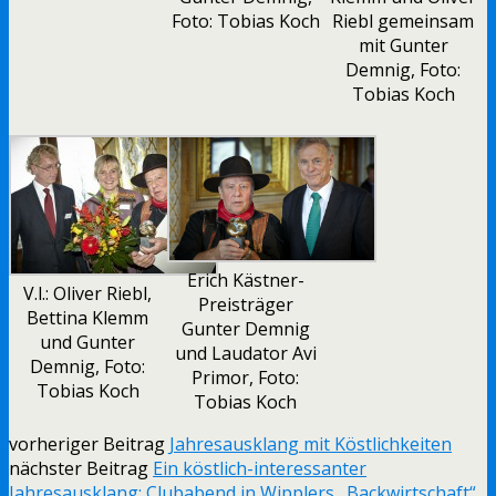
Foto: Tobias Koch
Riebl gemeinsam
mit Gunter
Demnig, Foto:
Tobias Koch
Erich Kästner-
V.l.: Oliver Riebl,
Preisträger
Bettina Klemm
Gunter Demnig
und Gunter
und Laudator Avi
Demnig, Foto:
Primor, Foto:
Tobias Koch
Tobias Koch
vorheriger Beitrag
Jahresausklang mit Köstlichkeiten
nächster Beitrag
Ein köstlich-interessanter
Jahresausklang: Clubabend in Wipplers „Backwirtschaft“