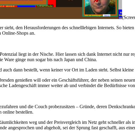
(Scree
ter sieht, den Herausforderungen des schnelllebigen Internets. So biete
n Online-Shops an.
Potenzial liegt in der Nische. Hier lassen sich dank Internet nicht nu
die Ware ginge nun sogar bis nach Japan und China.
uch dann bestellt, wenn keiner vor Ort im Laden steht. Selbst kleine 
resden genießen will oder ein Geschäftsführer, der neben seinen neue
sche Ladengeschäft immer weiter ab und verbindet die Bedürfnisse von
ezufahren und die Couch probezusitzen – Gründe, deren Denkschranken
 online bestellen.
Räumlichkeiten weg und der Preisvergleich im Netz geht schneller als im 
unde angesprochen und abgeholt, sei der Sprung fast geschafft, aus e