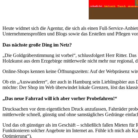
Heute widmet sich die Agentur, die sich als einen Full-Service-Anbie
Unternehmensprofilen und Blogs sowie das Erstellen und Pflegen vo
Das nächste große Ding im Netz?
„Die Goldgräberstimmung ist vorbei“, schlussfolgert Herr Ritter. Das 
Holzkunst aus dem Erzgebirge mittlerweile nicht mehr nur regional, 
Online-Shops kennen keine Öffnungszeiten: Auf der Webpräsenz wird a
Ob ein „Auswanderer“, der auch in Hamburg sein Lieblingsbier aus D
möchte: Der Shop im Web überwindet lokale Grenzen, löst das klassi
„Das neue Fahrrad will ich aber vorher Probefahren!“
Drucksachen vor dem eigentlichen Druck anzufassen, Fahrräder prob
mittlerweile schnell, günstig und ohne samstägliches Gedränge einfach
Und das oft günstiger als im Geschäft – schließlich fallen Mieten für 
Funktionieren solcher Angebote im Internet an. Fühle ich mich als K
Optimierung“).