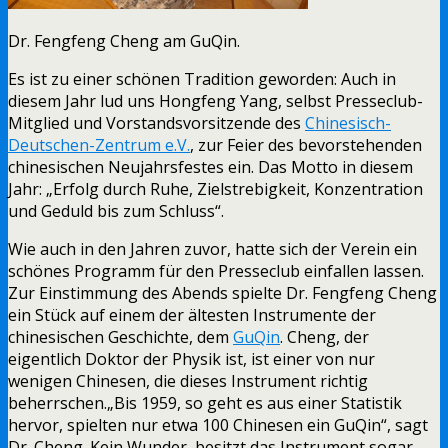
Dr. Fengfeng Cheng am GuQin.
Es ist zu einer schönen Tradition geworden: Auch in
diesem Jahr lud uns Hongfeng Yang, selbst Presseclub-
Mitglied und Vorstandsvorsitzende des
Chinesisch-
Deutschen-Zentrum e.V.
, zur Feier des bevorstehenden
chinesischen Neujahrsfestes ein. Das Motto in diesem
Jahr: „Erfolg durch Ruhe, Zielstrebigkeit, Konzentration
und Geduld bis zum Schluss“.
Wie auch in den Jahren zuvor, hatte sich der Verein ein
schönes Programm für den Presseclub einfallen lassen.
Zur Einstimmung des Abends spielte Dr. Fengfeng Cheng
ein Stück auf einem der ältesten Instrumente der
chinesischen Geschichte, dem
GuQin
. Cheng, der
eigentlich Doktor der Physik ist, ist einer von nur
wenigen Chinesen, die dieses Instrument richtig
beherrschen.„Bis 1959, so geht es aus einer Statistik
hervor, spielten nur etwa 100 Chinesen ein GuQin“, sagt
Dr. Cheng. Kein Wunder, besitzt das Instrument sogar