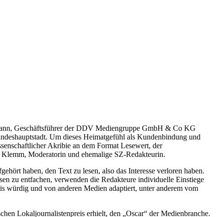
Dietmann, Geschäftsführer der DDV Mediengruppe GmbH & Co KG
Landeshauptstadt. Um dieses Heimatgefühl als Kundenbindung und
ssenschaftlicher Akribie an dem Format Lesewert, der
ina Klemm, Moderatorin und ehemalige SZ-Redakteurin.
gehört haben, den Text zu lesen, also das Interesse verloren haben.
sen zu entfachen, verwenden die Redakteure individuelle Einstiege
s würdig und von anderen Medien adaptiert, unter anderem vom
chen Lokaljournalistenpreis erhielt, den „Oscar“ der Medienbranche.