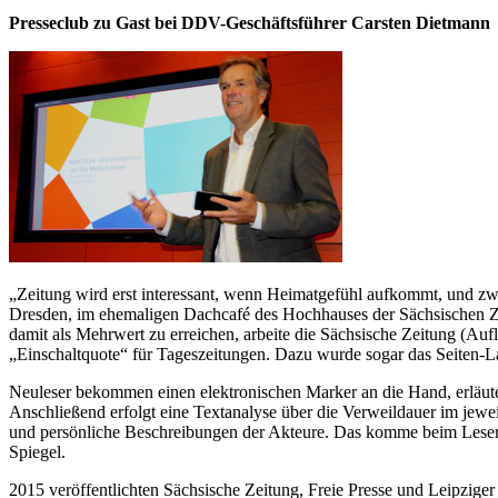
Presseclub zu Gast bei DDV-Geschäftsführer Carsten Dietmann
„Zeitung wird erst interessant, wenn Heimatgefühl aufkommt, und 
Dresden, im ehemaligen Dachcafé des Hochhauses der Sächsischen Ze
damit als Mehrwert zu erreichen, arbeite die Sächsische Zeitung (Au
„Einschaltquote“ für Tageszeitungen. Dazu wurde sogar das Seiten-L
Neuleser bekommen einen elektronischen Marker an die Hand, erläutert
Anschließend erfolgt eine Textanalyse über die Verweildauer im jewe
und persönliche Beschreibungen der Akteure. Das komme beim Leser
Spiegel.
2015 veröffentlichten Sächsische Zeitung, Freie Presse und Leipzige