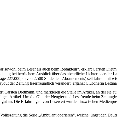
zwar sowohl beim Leser als auch beim Redakteur“, erklärt Carsten 
itung bei herrlichem Ausblick über das abendliche Lichtermeer der 
flage 227.000, davon 2.500 Studenten-Abonnements) seit Jahren mit wi
ayout der Zeitung leserfreundlich verändert, ergänzt Clubchefin Bett
 Carsten Dietmann, und markieren die Stelle im Artikel, an der sie auf
iligen Artikel. Um die Glut der Neugier und Lesefreude beim Zeitungle
 gut an. Die Erfahrungen von Lesewert wurden inzwischen Medienprei
r Volkszeitung die Serie „Ambulant operieren“, welche jüngst den Deuts