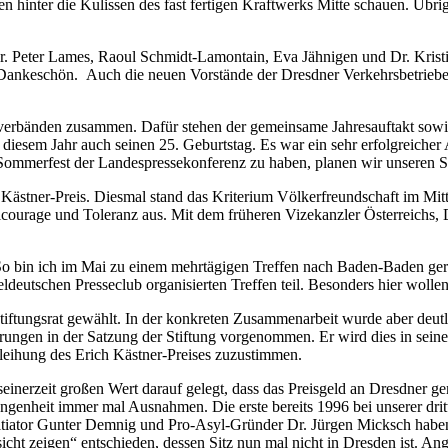
hinter die Kulissen des fast fertigen Kraftwerks Mitte schauen. Übrig
Dr. Peter Lames, Raoul Schmidt-Lamontain, Eva Jähnigen und Dr. Kris
 Dankeschön. Auch die neuen Vorstände der Dresdner Verkehrsbetriebe 
nverbänden zusammen. Dafür stehen der gemeinsame Jahresauftakt sowi
diesem Jahr auch seinen 25. Geburtstag. Es war ein sehr erfolgreiche
 Sommerfest der Landespressekonferenz zu haben, planen wir unsere
stner-Preis. Diesmal stand das Kriterium Völkerfreundschaft im Mitte
ilcourage und Toleranz aus. Mit dem früheren Vizekanzler Österreichs, 
So bin ich im Mai zu einem mehrtägigen Treffen nach Baden-Baden gere
eutschen Presseclub organisierten Treffen teil. Besonders hier wollen
ftungsrat gewählt. In der konkreten Zusammenarbeit wurde aber deutlic
erungen in der Satzung der Stiftung vorgenommen. Er wird dies in sei
rleihung des Erich Kästner-Preises zuzustimmen.
inerzeit großen Wert darauf gelegt, dass das Preisgeld an Dresdner ge
angenheit immer mal Ausnahmen. Die erste bereits 1996 bei unserer drit
nitiator Gunter Demnig und Pro-Asyl-Gründer Dr. Jürgen Micksch haben ei
sicht zeigen“ entschieden, dessen Sitz nun mal nicht in Dresden ist. An