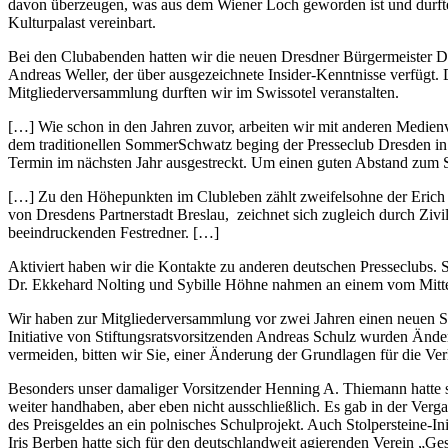
davon überzeugen, was aus dem Wiener Loch geworden ist und durften 
Kulturpalast vereinbart.
Bei den Clubabenden hatten wir die neuen Dresdner Bürgermeister 
Andreas Weller, der über ausgezeichnete Insider-Kenntnisse verfügt.
Mitgliederversammlung durften wir im Swissotel veranstalten.
[…] Wie schon in den Jahren zuvor, arbeiten wir mit anderen Medie
dem traditionellen SommerSchwatz beging der Presseclub Dresden in 
Termin im nächsten Jahr ausgestreckt. Um einen guten Abstand zum
[…] Zu den Höhepunkten im Clubleben zählt zweifelsohne der Erich Kä
von Dresdens Partnerstadt Breslau, zeichnet sich zugleich durch Ziv
beeindruckenden Festredner. […]
Aktiviert haben wir die Kontakte zu anderen deutschen Presseclubs. 
Dr. Ekkehard Nolting und Sybille Höhne nahmen an einem vom Mitteld
Wir haben zur Mitgliederversammlung vor zwei Jahren einen neuen Sti
Initiative von Stiftungsratsvorsitzenden Andreas Schulz wurden Änd
vermeiden, bitten wir Sie, einer Änderung der Grundlagen für die Ve
Besonders unser damaliger Vorsitzender Henning A. Thiemann hatte se
weiter handhaben, aber eben nicht ausschließlich. Es gab in der Verg
des Preisgeldes an ein polnisches Schulprojekt. Auch Stolpersteine-I
Iris Berben hatte sich für den deutschlandweit agierenden Verein „Ge