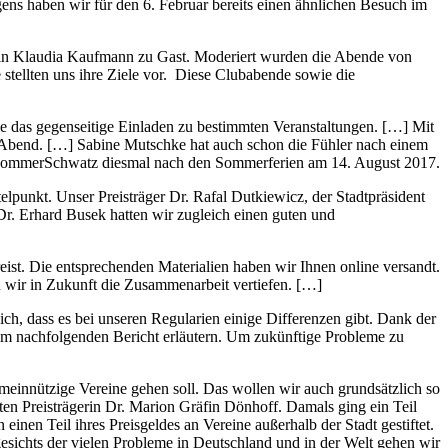
ens haben wir für den 6. Februar bereits einen ähnlichen Besuch im
tin Klaudia Kaufmann zu Gast. Moderiert wurden die Abende von
stellten uns ihre Ziele vor. Diese Clubabende sowie die
e das gegenseitige Einladen zu bestimmten Veranstaltungen. […] Mit
r Abend. […] Sabine Mutschke hat auch schon die Fühler nach einem
n SommerSchwatz diesmal nach den Sommerferien am 14. August 2017.
lpunkt. Unser Preisträger Dr. Rafal Dutkiewicz, der Stadtpräsident
Dr. Erhard Busek hatten wir zugleich einen guten und
ist. Die entsprechenden Materialien haben wir Ihnen online versandt.
 wir in Zukunft die Zusammenarbeit vertiefen. […]
h, dass es bei unseren Regularien einige Differenzen gibt. Dank der
nem nachfolgenden Bericht erläutern. Um zukünftige Probleme zu
meinnützige Vereine gehen soll. Das wollen wir auch grundsätzlich so
ten Preisträgerin Dr. Marion Gräfin Dönhoff. Damals ging ein Teil
nen Teil ihres Preisgeldes an Vereine außerhalb der Stadt gestiftet.
gesichts der vielen Probleme in Deutschland und in der Welt gehen wir