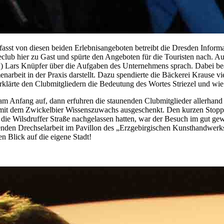
efasst von diesen beiden Erlebnisangeboten betreibt die Dresden Inform
eclub hier zu Gast und spürte den Angeboten für die Touristen nach.
Au
Lars Knüpfer über die Aufgaben des Unternehmens sprach. Dabei beant
narbeit in der Praxis darstellt. Dazu spendierte die Bäckerei Krause v
rklärte den Clubmitgliedern die Bedeutung des Wortes Striezel und wie
 am Anfang auf, dann erfuhren die staunenden Clubmitglieder allerha
t dem Zwickelbier Wissenszuwachs ausgeschenkt. Den kurzen Stopp be
ie Wilsdruffer Straße nachgelassen hatten, war der Besuch im gut gew
nden Drechselarbeit im Pavillon des „Erzgebirgischen Kunsthandwerks
n Blick auf die eigene Stadt!