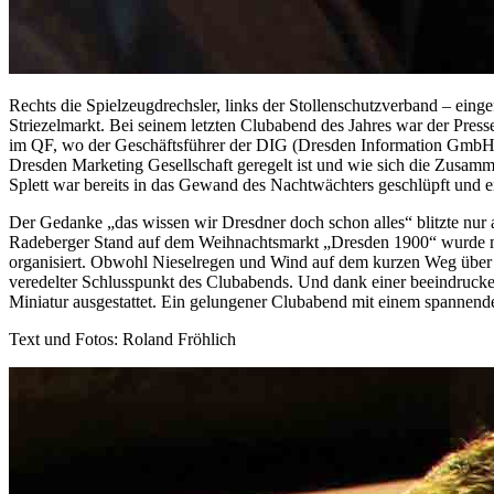
Rechts die Spielzeugdrechsler, links der Stollenschutzverband – eing
Striezelmarkt. Bei seinem letzten Clubabend des Jahres war der Press
im QF, wo der Geschäftsführer der DIG (Dresden Information GmbH) 
Dresden Marketing Gesellschaft geregelt ist und wie sich die Zusamme
Splett war bereits in das Gewand des Nachtwächters geschlüpft und e
Der Gedanke „das wissen wir Dresdner doch schon alles“ blitzte nur
Radeberger Stand auf dem Weihnachtsmarkt „Dresden 1900“ wurde mi
organisiert. Obwohl Nieselregen und Wind auf dem kurzen Weg über d
veredelter Schlusspunkt des Clubabends. Und dank einer beeindrucke
Miniatur ausgestattet. Ein gelungener Clubabend mit einem spannende
Text und Fotos: Roland Fröhlich