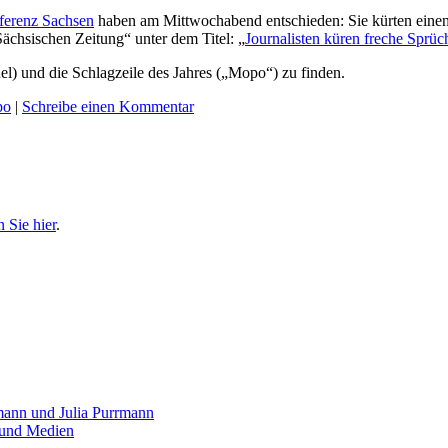
ferenz Sachsen
haben am Mittwochabend entschieden: Sie kürten eine
„Sächsischen Zeitung“ unter dem Titel: „
Journalisten küren freche Sprüch
el) und die Schlagzeile des Jahres („Mopo“) zu finden.
po
|
Schreibe einen Kommentar
n Sie hier
.
mann und Julia Purrmann
z und Medien