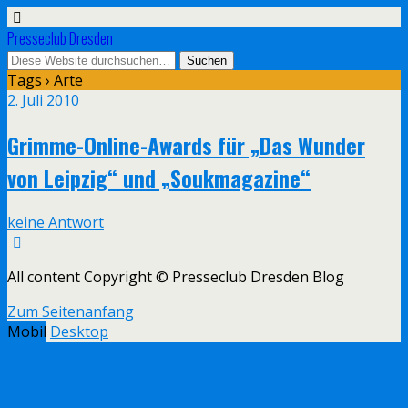
Presseclub Dresden
Tags › Arte
2. Juli 2010
Grimme-Online-Awards für „Das Wunder
von Leipzig“ und „Soukmagazine“
keine Antwort
All content Copyright © Presseclub Dresden Blog
Zum Seitenanfang
Mobil
Desktop