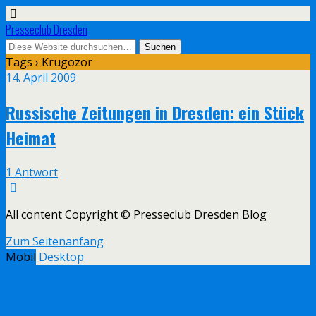
Presseclub Dresden
Tags › Krugozor
14. April 2009
Russische Zeitungen in Dresden: ein Stück
Heimat
1 Antwort
All content Copyright © Presseclub Dresden Blog
Zum Seitenanfang
Mobil
Desktop