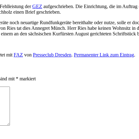
Fehlleistung der
GEZ
aufgeschrieben. Die Einrichtung, die im Auftrag 
hholz einen Brief geschrieben.
te noch neuartige Rundfunkgeräte bereithalte oder nutze, solle er do
von Ries tat dies Annegret Münch. Herr Ries habe keinen Wohnsitz in d
 einem an den sächsischen Kurfürsten August gerichteten Schriftstück b
tet mit
FAZ
von
Presseclub Dresden
.
Permanenter Link zum Eintrag
.
sind mit
*
markiert