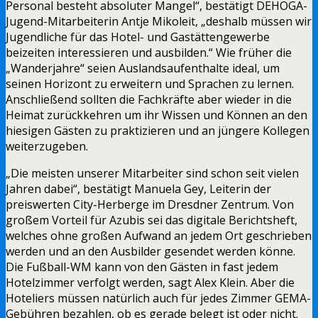
Personal besteht absoluter Mangel“, bestätigt DEHOGA-
Jugend-Mitarbeiterin Antje Mikoleit, „deshalb müssen wir
Jugendliche für das Hotel- und Gastättengewerbe
beizeiten interessieren und ausbilden.“ Wie früher die
„Wanderjahre“ seien Auslandsaufenthalte ideal, um
seinen Horizont zu erweitern und Sprachen zu lernen.
Anschließend sollten die Fachkräfte aber wieder in die
Heimat zurückkehren um ihr Wissen und Können an den
hiesigen Gästen zu praktizieren und an jüngere Kollegen
weiterzugeben.
„Die meisten unserer Mitarbeiter sind schon seit vielen
Jahren dabei“, bestätigt Manuela Gey, Leiterin der
preiswerten City-Herberge im Dresdner Zentrum. Von
großem Vorteil für Azubis sei das digitale Berichtsheft,
welches ohne großen Aufwand an jedem Ort geschrieben
werden und an den Ausbilder gesendet werden könne.
Die Fußball-WM kann von den Gästen in fast jedem
Hotelzimmer verfolgt werden, sagt Alex Klein. Aber die
Hoteliers müssen natürlich auch für jedes Zimmer GEMA-
Gebühren bezahlen, ob es gerade belegt ist oder nicht.