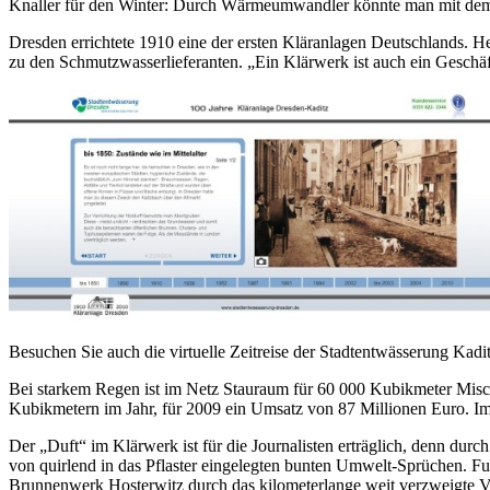
Knaller für den Winter: Durch Wärmeumwandler könnte man mit d
Dresden errichtete 1910 eine der ersten Kläranlagen Deutschlands. 
zu den Schmutzwasserlieferanten. „Ein Klärwerk ist auch ein Geschäf
Besuchen Sie auch die virtuelle Zeitreise der Stadtentwässerung Kadi
Bei starkem Regen ist im Netz Stauraum für 60 000 Kubikmeter Mis
Kubikmetern im Jahr, für 2009 ein Umsatz von 87 Millionen Euro. Im
Der „Duft“ im Klärwerk ist für die Journalisten erträglich, denn du
von quirlend in das Pflaster eingelegten bunten Umwelt-Sprüchen. Fu
Brunnenwerk Hosterwitz durch das kilometerlange weit verzweigte V