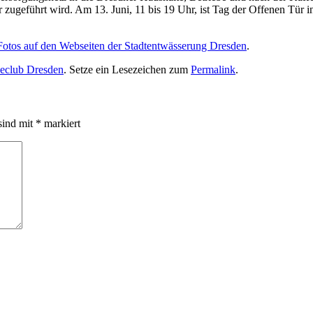
er zugeführt wird. Am 13. Juni, 11 bis 19 Uhr, ist Tag der Offenen Tür
t Fotos auf den Webseiten der Stadtentwässerung Dresden
.
seclub Dresden
. Setze ein Lesezeichen zum
Permalink
.
sind mit
*
markiert