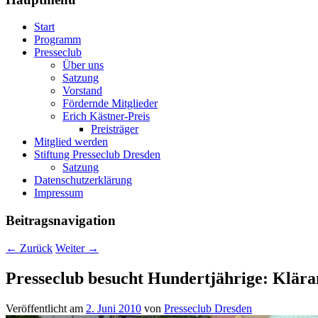
Start
Programm
Presseclub
Über uns
Satzung
Vorstand
Fördernde Mitglieder
Erich Kästner-Preis
Preisträger
Mitglied werden
Stiftung Presseclub Dresden
Satzung
Datenschutzerklärung
Impressum
Beitragsnavigation
←
Zurück
Weiter
→
Presseclub besucht Hundertjährige: Klära
Veröffentlicht am
2. Juni 2010
von
Presseclub Dresden