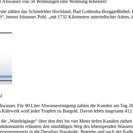
em Abwasser von 50 Wohnungen eine Wohnung beheizen!
Heute zählen das Schönfelder Hochland, Bad Gottleuba-Berggießhübel, 
t“, betont Johannes Pohl, „mit 1732 Kilometern unterirdischer Adern, 
tz
chwasser. Für 90 Liter Abwassereinigung zahlen die Kunden am Tag 2
 Klärwerk wird jeder Tropfen zu Bargeld. Davon leben insgesamt 412 B
rch die „Wandelgänge“ über den drei bis vier Meter tiefen Kanälen zieh
nktionstafeln erläutern den sinnfälligen Weg des lebenspenden Wasser
ersorgungsnetz in die Dresdner Haushalte, Betriebe und nach der Kaf