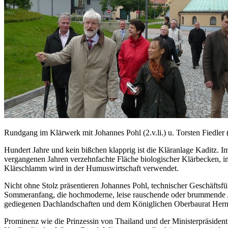
Rundgang im Klärwerk mit Johannes Pohl (2.v.li.) u. Torsten Fiedler (
Hundert Jahre und kein bißchen klapprig ist die Kläranlage Kaditz. I
vergangenen Jahren verzehnfachte Fläche biologischer Klärbecken, in
Klärschlamm wird in der Humuswirtschaft verwendet.
Nicht ohne Stolz präsentieren Johannes Pohl, technischer Geschäftsf
Sommeranfang, die hochmoderne, leise rauschende oder brummende Anl
gediegenen Dachlandschaften und dem Königlichen Oberbaurat Herma
Prominenz wie die Prinzessin von Thailand und der Ministerpräsiden