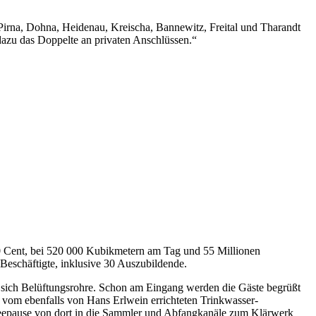
Pirna, Dohna, Heidenau, Kreischa, Bannewitz, Freital und Tharandt
dazu das Doppelte an privaten Anschlüssen.“
0 Cent, bei 520 000 Kubikmetern am Tag und 55 Millionen
eschäftigte, inklusive 30 Auszubildende.
en sich Belüftungsrohre. Schon am Eingang werden die Gäste begrüßt
s vom ebenfalls von Hans Erlwein errichteten Trinkwasser-
feepause von dort in die Sammler und Abfangkanäle zum Klärwerk