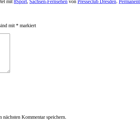
tet mit
8Sport
,
Sachsen-Fernsehen
von
Presseclub Dresden
.
Permanent
sind mit
*
markiert
n nächsten Kommentar speichern.