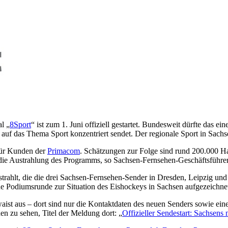
al „
8Sport
“ ist zum 1. Juni offiziell gestartet. Bundesweit dürfte das ei
 auf das Thema Sport konzentriert sendet. Der regionale Sport in Sach
ür Kunden der
Primacom
. Schätzungen zur Folge sind rund 200.000 Ha
die Austrahlung des Programms, so Sachsen-Fernsehen-Geschäftsführer
trahlt, die die drei Sachsen-Fernsehen-Sender in Dresden, Leipzig un
e Podiumsrunde zur Situation des Eishockeys in Sachsen aufgezeichne
aist aus – dort sind nur die Kontaktdaten des neuen Senders sowie eine 
en zu sehen, Titel der Meldung dort: „
Offizieller Sendestart: Sachsens