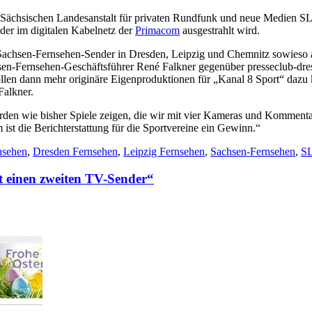
 Sächsischen Landesanstalt für privaten Rundfunk und neue Medien S
 der im digitalen Kabelnetz der
Primacom
ausgestrahlt wird.
i Sachsen-Fernsehen-Sender in Dresden, Leipzig und Chemnitz sowieso a
chsen-Fernsehen-Geschäftsführer René Falkner gegenüber presseclub-dr
len dann mehr originäre Eigenproduktionen für „Kanal 8 Sport“ dazu k
Falkner.
erden wie bisher Spiele zeigen, die wir mit vier Kameras und Kommenta
ist die Berichterstattung für die Sportvereine ein Gewinn.“
nsehen
,
Dresden Fernsehen
,
Leipzig Fernsehen
,
Sachsen-Fernsehen
,
S
einen zweiten TV-Sender“