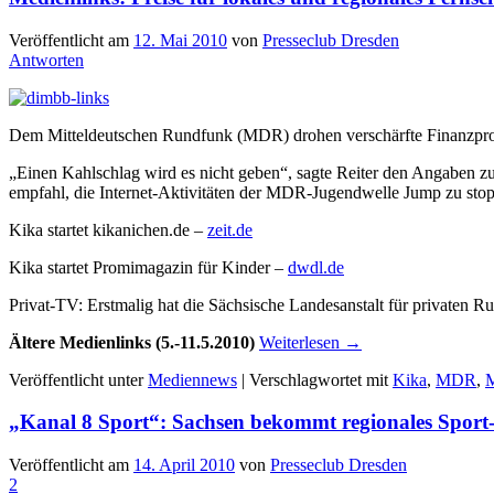
Veröffentlicht am
12. Mai 2010
von
Presseclub Dresden
Antworten
Dem Mitteldeutschen Rundfunk (MDR) drohen verschärfte Finanzprob
„Einen Kahlschlag wird es nicht geben“, sagte Reiter den Angaben zu
empfahl, die Internet-Aktivitäten der MDR-Jugendwelle Jump zu sto
Kika startet kikanichen.de –
zeit.de
Kika startet Promimagazin für Kinder –
dwdl.de
Privat-TV: Erstmalig hat die Sächsische Landesanstalt für privaten
Ältere Medienlinks (5.-11.5.2010)
Weiterlesen
→
Veröffentlicht unter
Mediennews
|
Verschlagwortet mit
Kika
,
MDR
,
M
„Kanal 8 Sport“: Sachsen bekommt regionales Spor
Veröffentlicht am
14. April 2010
von
Presseclub Dresden
2