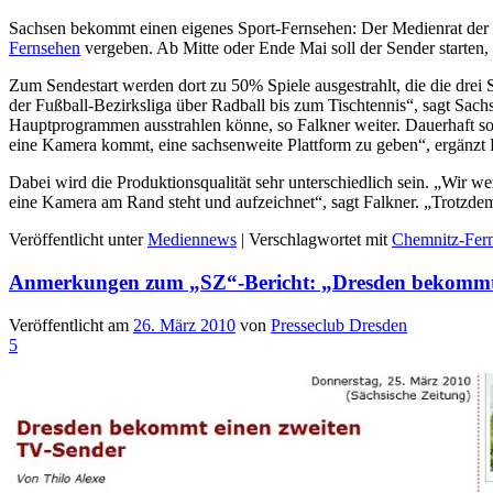
Sachsen bekommt einen eigenes Sport-Fernsehen: Der Medienrat der
Fernsehen
vergeben. Ab Mitte oder Ende Mai soll der Sender starten,
Zum Sendestart werden dort zu 50% Spiele ausgestrahlt, die die dre
der Fußball-Bezirksliga über Radball bis zum Tischtennis“, sagt Sa
Hauptprogrammen ausstrahlen könne, so Falkner weiter. Dauerhaft sol
eine Kamera kommt, eine sachsenweite Plattform zu geben“, ergänzt 
Dabei wird die Produktionsqualität sehr unterschiedlich sein. „Wir w
eine Kamera am Rand steht und aufzeichnet“, sagt Falkner. „Trotzdem 
Veröffentlicht unter
Mediennews
|
Verschlagwortet mit
Chemnitz-Fer
Anmerkungen zum „SZ“-Bericht: „Dresden bekommt 
Veröffentlicht am
26. März 2010
von
Presseclub Dresden
5