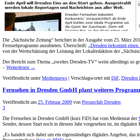
Die „Sächsische Zeitung“ berichtet in der Ausgabe vom 25. März 201
Fernsehprogramm anzubieten. Überschrift: „
Dresden bekommt einen 
von der Wertschätzung der Leistung der Lokalredaktion der „Sächsis
Der Bericht zum Thema „zweites Dresden-TV“ weist allerdings so gro
–
Weiterlesen
→
Veröffentlicht unter
Mediennews
|
Verschlagwortet mit
DiF
,
Dresden 
Fernsehen in Dresden GmbH plant weiteres Programm
Veröffentlicht am
25. Februar 2009
von
Presseclub Dresden
3
Die Fernsehen in Dresden GmbH (kurz FiD) hat vom Medienrat der
Sender, dessen Start noch in diesem Jahr vorgesehen ist, im digitale
„Es handelt sich dabei um ein eigenständiges digitales Angebot, das i