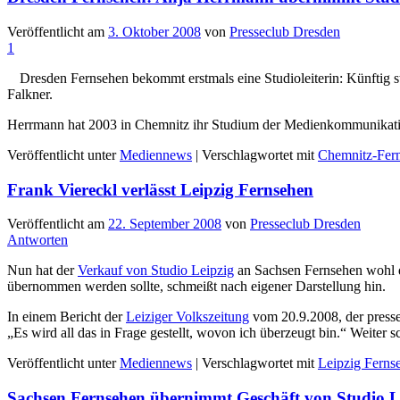
Veröffentlicht am
3. Oktober 2008
von
Presseclub Dresden
1
Dresden Fernsehen bekommt erstmals eine Studioleiterin: Künftig st
Falkner.
Herrmann hat 2003 in Chemnitz ihr Studium der Medienkommunikation
Veröffentlicht unter
Mediennews
|
Verschlagwortet mit
Chemnitz-Fer
Frank Viereckl verlässt Leipzig Fernsehen
Veröffentlicht am
22. September 2008
von
Presseclub Dresden
Antworten
Nun hat der
Verkauf von Studio Leipzig
an Sachsen Fernsehen wohl do
übernommen werden sollte, schmeißt nach eigener Darstellung hin.
In einem Bericht der
Leiziger Volkszeitung
vom 20.9.2008, der presse
„Es wird all das in Frage gestellt, wovon ich überzeugt bin.“ Weiter 
Veröffentlicht unter
Mediennews
|
Verschlagwortet mit
Leipzig Ferns
Sachsen Fernsehen übernimmt Geschäft von Studio L