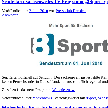
Sendestart: Sachsenweites TV-Programm „8Sport“ ge
Veröffentlicht am
2. Juni 2010
von
Presseclub Dresden
Antworten
Seit gestern offiziell auf Sendung: Der sachsenweit ausgestrahlte Kan
keinen Fernsehsender in Deutschland, der ausschließlich regional und
Zu sehen ist das neue Programm
Weiterlesen
→
Veröffentlicht unter
Mediennews
|
Verschlagwortet mit
8Sport
,
Sachs
Medienlinks: Preise für lokales und regionales Fernse