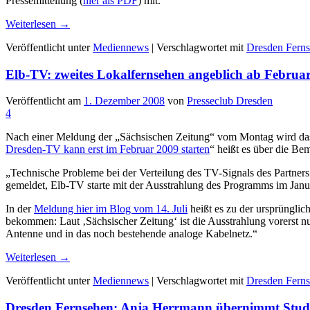
Pressemitteilung (
hier als PDF
) mit.
Weiterlesen
→
Veröffentlicht unter
Mediennews
|
Verschlagwortet mit
Dresden Fern
Elb-TV: zweites Lokalfernsehen angeblich ab Februa
Veröffentlicht am
1. Dezember 2008
von
Presseclub Dresden
4
Nach einer Meldung der „Sächsischen Zeitung“ vom Montag wird das 
Dresden-TV kann erst im Februar 2009 starten
“ heißt es über die B
„Technische Probleme bei der Verteilung des TV-Signals des Partners
gemeldet, Elb-TV starte mit der Ausstrahlung des Programms im Janu
In der
Meldung hier im Blog vom 14. Juli
heißt es zu der ursprüngl
bekommen: Laut ‚Sächsischer Zeitung‘ ist die Ausstrahlung vorerst n
Antenne und in das noch bestehende analoge Kabelnetz.“
Weiterlesen
→
Veröffentlicht unter
Mediennews
|
Verschlagwortet mit
Dresden Fern
Dresden Fernsehen: Anja Herrmann übernimmt Studi