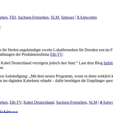
sehen
,
FiD
,
Sachsen-Fernsehen
,
SLM
,
Spiesser
|
3
Antworten
r
für Herbst angekündigte zweite Lokalfernsehen für Dresden erst im F
emühungen der Produktionsfirma
Elb-TV
:
 Kabel Deutschland verzögern jedoch den Start.“
Laut dem Blog
farbf
ar.
ichen Ankündigung: „Mit dem neuen Programm, wenn es denn wirklich
ur ins digitalen Kabelnetz erlaubt – dafür benötigen die Empfänger sp
sehen
,
Elb-TV
,
Kabel Deutschland
,
Sachsen-Fernsehen
,
SLM
|
4
Antwo
oleitung