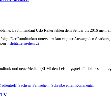
leme. Laut Intendant Udo Reiter fehlen dem Sender bis 2016 mehr al
folge. Der Rundfunkrat unterstützt laut eigener Aussage den Sparkurs,
ppen –
digitalfernsehen.de
 Rundfunk und neue Medien (SLM) den Leistungspreis für lokales und r
edientreff
,
Sachsen-Fernsehen
|
Schreibe einen Kommentar
t-TV