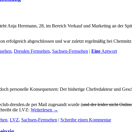
eht Anja Herrmann, 28, im Bereich Verkauf und Marketing an der Spitze
 erfolgreich abgeschlossen und war zuletzt regelmäßig bei Chemnitz
nsehen
,
Dresden Fernsehen
,
Sachsen-Fernsehen
|
Eine
Antwort
ch personelle Konsequenzen: Der bisherige Chefredakteur und Geschäft
club-dresden.de per Mail zugesandt wurde (
und der leider nicht Online
schreibt die LVZ:
Weiterlesen
→
ehen
,
LVZ
,
Sachsen-Fernsehen
|
Schreibe einen Kommentar
eipzig