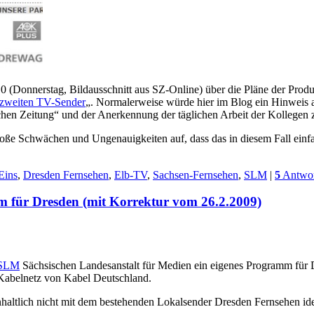
0 (Donnerstag, Bildausschnitt aus SZ-Online) über die Pläne der Prod
zweiten TV-Sender
„. Normalerweise würde hier im Blog ein Hinweis a
chen Zeitung“ und der Anerkennung der täglichen Arbeit der Kollegen 
ße Schwächen und Ungenauigkeiten auf, dass das in diesem Fall einfa
Eins
,
Dresden Fernsehen
,
Elb-TV
,
Sachsen-Fernsehen
,
SLM
|
5
Antwor
 für Dresden (mit Korrektur vom 26.2.2009)
SLM
Sächsischen Landesanstalt für Medien ein eigenes Programm für 
n Kabelnetz von Kabel Deutschland.
nhaltlich nicht mit dem bestehenden Lokalsender Dresden Fernsehen iden