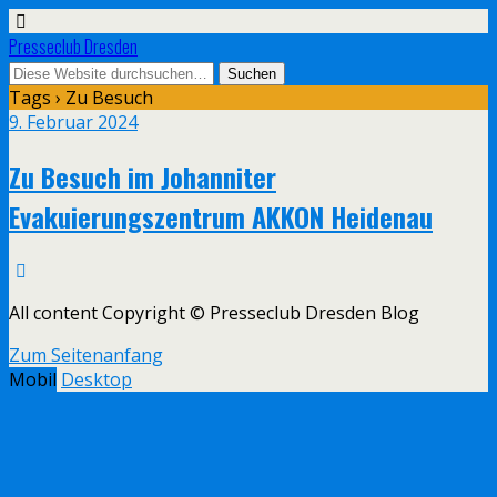
Presseclub Dresden
Tags › Zu Besuch
9. Februar 2024
Zu Besuch im Johanniter
Evakuierungszentrum AKKON Heidenau
All content Copyright © Presseclub Dresden Blog
Zum Seitenanfang
Mobil
Desktop