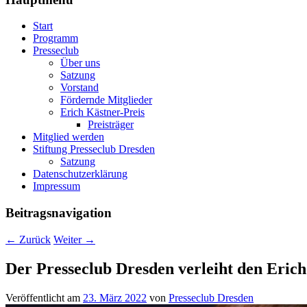
Start
Programm
Presseclub
Über uns
Satzung
Vorstand
Fördernde Mitglieder
Erich Kästner-Preis
Preisträger
Mitglied werden
Stiftung Presseclub Dresden
Satzung
Datenschutzerklärung
Impressum
Beitragsnavigation
←
Zurück
Weiter
→
Der Presseclub Dresden verleiht den Eric
Veröffentlicht am
23. März 2022
von
Presseclub Dresden