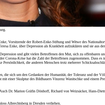
urg.
 Enke, Vorsitzende der Robert-Enke-Stiftung und Witwe des Nationaltor
eresa Enke, über Depression als Krankheit aufzuklären und sie aus de
Depression und gibt vielen Betroffenen den Mut, sich zu offenbaren und
der Corona-Krise hat die Zahl der Betroffenen zugenommen. Dass es in 
arke Persönlichkeit, die anderen Menschen trotz mehrerer Schicksalssch
ten, die sich um den Gedanken der Humanität, der Toleranz und der Völ
st mit einer Skulptur des Bildhauers Vinzenz Wanitschke und einem Pre
. Auch Dr. Marion Gräfin Dönhoff, Richard von Weizsäcker, Hans-Dietr
loss Albrechtsberg in Dresden verliehen.