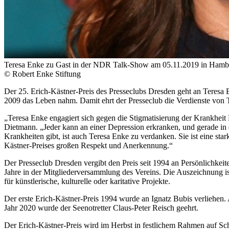
Teresa Enke zu Gast in der NDR Talk-Show am 05.11.2019 in Hamb
© Robert Enke Stiftung
Der 25. Erich-Kästner-Preis des Presseclubs Dresden geht an Teresa
2009 das Leben nahm. Damit ehrt der Presseclub die Verdienste von T
„Teresa Enke engagiert sich gegen die Stigmatisierung der Krankheit 
Dietmann. „Jeder kann an einer Depression erkranken, und gerade in 
Krankheiten gibt, ist auch Teresa Enke zu verdanken. Sie ist eine st
Kästner-Preises großen Respekt und Anerkennung.“
Der Presseclub Dresden vergibt den Preis seit 1994 an Persönlichkei
Jahre in der Mitgliederversammlung des Vereins. Die Auszeichnung i
für künstlerische, kulturelle oder karitative Projekte.
Der erste Erich-Kästner-Preis 1994 wurde an Ignatz Bubis verliehen
Jahr 2020 wurde der Seenotretter Claus-Peter Reisch geehrt.
Der Erich-Kästner-Preis wird im Herbst in festlichem Rahmen auf Sch