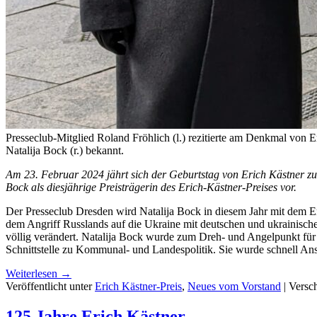
Presseclub-Mitglied Roland Fröhlich (l.) rezitierte am Denkmal von 
Natalija Bock (r.) bekannt.
Am 23. Februar 2024 jährt sich der Geburtstag von Erich Kästner zum
Bock als diesjährige Preisträgerin des Erich-Kästner-Preises vor.
Der Presseclub Dresden wird Natalija Bock in diesem Jahr mit dem Eri
dem Angriff Russlands auf die Ukraine mit deutschen und ukrainischen
völlig verändert. Natalija Bock wurde zum Dreh- und Angelpunkt für G
Schnittstelle zu Kommunal- und Landespolitik. Sie wurde schnell Ansp
Weiterlesen
→
Veröffentlicht unter
Erich Kästner-Preis
,
Neues vom Vorstand
|
Versch
125 Jahre Erich Kästner