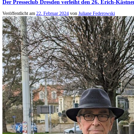
Der Presseclub Dresden verleiht den 26. Erich-Kästne
Veröffentlicht am
22. Februar 2024
von
Juliane Federowski